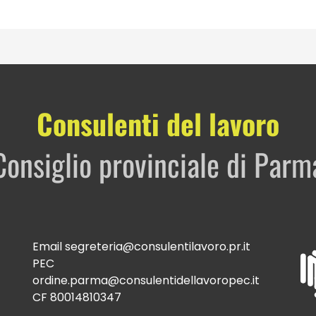
Consulenti del lavoro
Consiglio provinciale di Parm
Email
segreteria@consulentilavoro.pr.it
PEC
ordine.parma@consulentidellavoropec.it
CF 80014810347