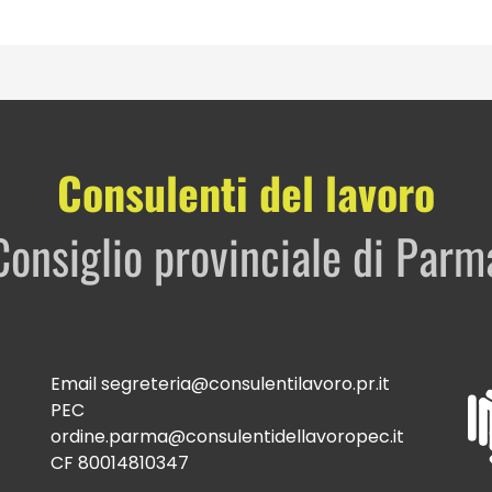
Consulenti del lavoro
Consiglio provinciale di Parm
Email
segreteria@consulentilavoro.pr.it
PEC
ordine.parma@consulentidellavoropec.it
CF 80014810347