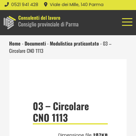
0521 941 428
Viale dei Mille, 140 Parma
Consulenti del lavoro
Consiglio provinciale di Parma
Home
-
Documenti
-
Modulistica praticantato
-
03 –
Circolare CNO 1113
03 – Circolare
CNO 1113
Dimensione file
287KB