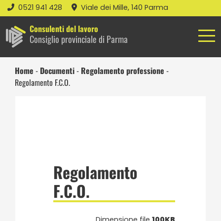
0521 941 428
Viale dei Mille, 140 Parma
Consulenti del lavoro
Consiglio provinciale di Parma
Home
-
Documenti
-
Regolamento professione
-
Regolamento F.C.O.
Regolamento
F.C.O.
Dimensione file
100KB