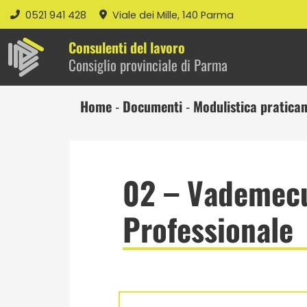
0521 941 428
Viale dei Mille, 140 Parma
Consulenti del lavoro
Consiglio provinciale di Parma
Home
-
Documenti
-
Modulistica pratica
02 – Vademecu
Professionale